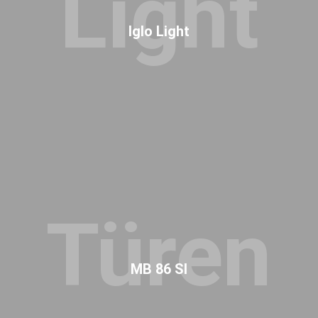
Light
Iglo Light
Türen
MB 86 SI