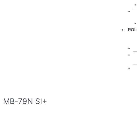
ROL
R
S
MB-79N SI+